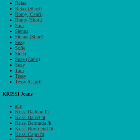
Relax
Relax (Short)
Romy (Capri)
Romy (Short)
Sara
Sienna
Sienna (Short)
Sissy
Sofie
Stella
Suze (Capri)
Suzy
Tara
Tessy
Tessy (Capri)
KRISSI Jeans
alle
Krissi Balloon fit
Krissi Barrel fit
Krissi Bermuda fit
Krissi Boyfriend fit
Krissi Capri fit
Krissi Mom fit