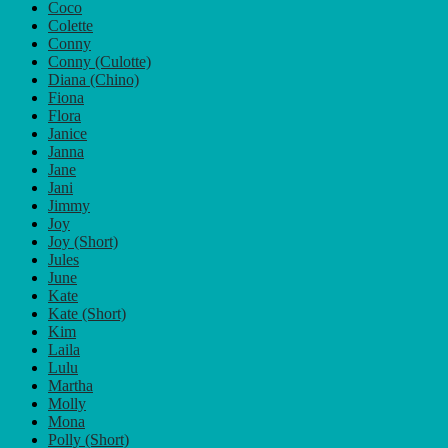
Coco
Colette
Conny
Conny (Culotte)
Diana (Chino)
Fiona
Flora
Janice
Janna
Jane
Jani
Jimmy
Joy
Joy (Short)
Jules
June
Kate
Kate (Short)
Kim
Laila
Lulu
Martha
Molly
Mona
Polly (Short)