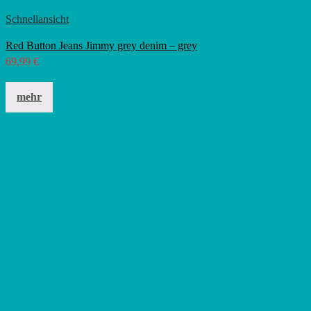
Schnellansicht
Red Button Jeans Jimmy grey denim – grey
69,99
€
Dieses
Produkt
mehr
weist
mehrere
Varianten
auf.
Die
Optionen
können
auf
der
Produktseite
gewählt
werden