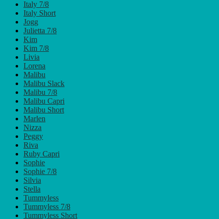
Italy 7/8
Italy Short
Jogg
Julietta 7/8
Kim
Kim 7/8
Livia
Lorena
Malibu
Malibu Slack
Malibu 7/8
Malibu Capri
Malibu Short
Marlen
Nizza
Peggy
Riva
Ruby Capri
Sophie
Sophie 7/8
Silvia
Stella
Tummyless
Tummyless 7/8
Tummyless Short