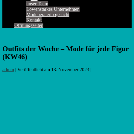
Schalter
unser Team
Löwenstarkes Unternehmen
Modeberaterin gesucht
Kontakt
Öffnungszeiten
Outfits der Woche – Mode für jede Figur
(KW46)
admin
|
Veröffentlicht am
13. November 2023
|