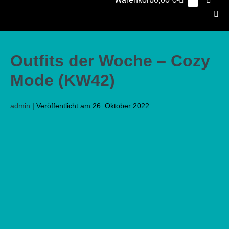
Elemente
0
im
Schalt
Warenkorb
Men
Scha
Outfits der Woche – Cozy
Mode (KW42)
admin
|
Veröffentlicht am
26. Oktober 2022