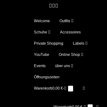
Zum
Inhalt
springen
Welcome
Outfits
Schuhe
Accessoires
Private Shopping
Labels
YouTube
Online Shop
Events
über uns
Öffnungszeiten
Warenkorb
Suche-
Warenkorb
0,00 €
-
Elemente
0
im
Schalter
Warenkorb
Warenkorb
Suche
Warenkorb
0,00 €
-