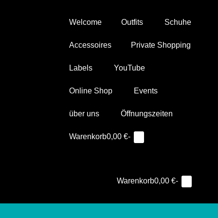
Zum
Inhalt
Welcome
Outfits
Schuhe
springen
Accessoires
Private Shopping
Labels
YouTube
Online Shop
Events
über uns
Öffnungszeiten
Warenkorb
Suche-
Warenkorb
0,00 €
-
Elemente
0
im
Schalter
Warenkorb
Warenkorb
Warenkorb
0,00 €
-
Elemente
0
Such
Me
im
Schal
Sc
Warenkorb