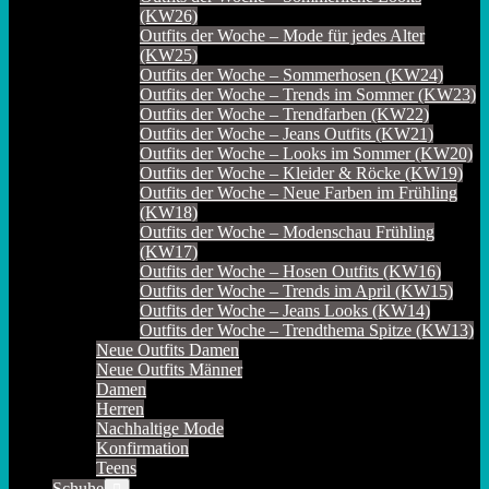
(KW26)
Outfits der Woche – Mode für jedes Alter
(KW25)
Outfits der Woche – Sommerhosen (KW24)
Outfits der Woche – Trends im Sommer (KW23)
Outfits der Woche – Trendfarben (KW22)
Outfits der Woche – Jeans Outfits (KW21)
Outfits der Woche – Looks im Sommer (KW20)
Outfits der Woche – Kleider & Röcke (KW19)
Outfits der Woche – Neue Farben im Frühling
(KW18)
Outfits der Woche – Modenschau Frühling
(KW17)
Outfits der Woche – Hosen Outfits (KW16)
Outfits der Woche – Trends im April (KW15)
Outfits der Woche – Jeans Looks (KW14)
Outfits der Woche – Trendthema Spitze (KW13)
Neue Outfits Damen
Neue Outfits Männer
Damen
Herren
Nachhaltige Mode
Konfirmation
Teens
Schuhe
Menü-