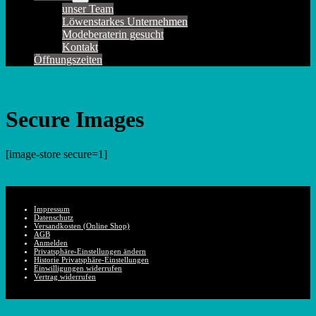
Schalter
unser Team
Löwenstarkes Unternehmen
Modeberaterin gesucht
Kontakt
Öffnungszeiten
Secure Images
[image-store secure=1]
Impressum
Datenschutz
Versandkosten (Online Shop)
AGB
Anmelden
Privatsphäre-Einstellungen ändern
Historie Privatsphäre-Einstellungen
Einwilligungen widerrufen
Vertrag widerrufen