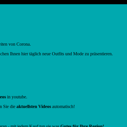
eiten von Corona.
uchen Ihnen hier täglich neue Outfits und Mode zu präsentieren.
deos
in youtube.
n Sie die
aktuellsten Videos
automatisch!
ran - mit jedem Kauf tun sie was
Gutes für Ihre Region!