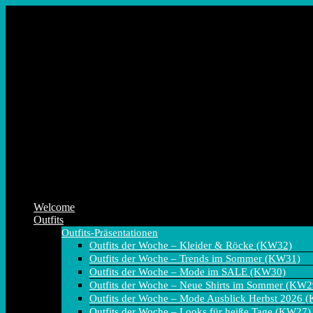
Zum
Inhalt
springen
Welcome
Outfits
Outfits-Präsentationen
Outfits der Woche – Kleider & Röcke (KW32)
Outfits der Woche – Trends im Sommer (KW31)
Outfits der Woche – Mode im SALE (KW30)
Outfits der Woche – Neue Shirts im Sommer (KW2
Outfits der Woche – Mode Ausblick Herbst 2026 
Outfits der Woche – Looks für heiße Tage (KW27)