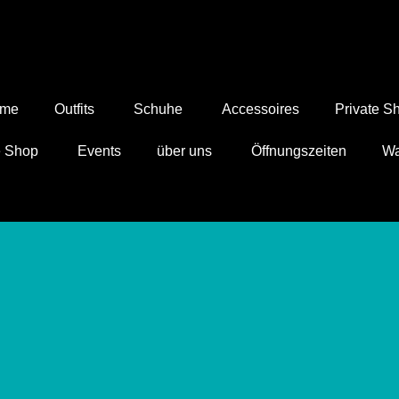
ome
Outfits
Schuhe
Accessoires
Private S
Wa
e Shop
Events
über uns
Öffnungszeiten
Wa