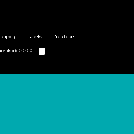
hopping
Labels
YouTube
renkorb
Suche-
renkorb
0,00 €
-
Elemente
0
im
Schalter
Warenkorb