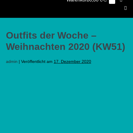
Elemente
0
im
Schalt
Warenkorb
Men
Scha
Outfits der Woche –
Weihnachten 2020 (KW51)
admin
|
Veröffentlicht am
17. Dezember 2020