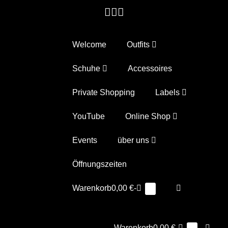
Zum
Inhalt
springen
Welcome
Outfits
Schuhe
Accessoires
Private Shopping
Labels
YouTube
Online Shop
Events
über uns
Öffnungszeiten
Warenkorb
Suche-
Warenkorb
0,00 €
-
Elemente
0
im
Schalter
Warenkorb
Warenkorb
Suche
Warenkorb
0,00 €
-