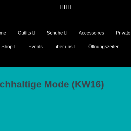
ome
Outfits
Schuhe
Accessoires
Privat
e Shop
Events
über uns
Öffnungszeiten
achhaltige Mode (KW16)