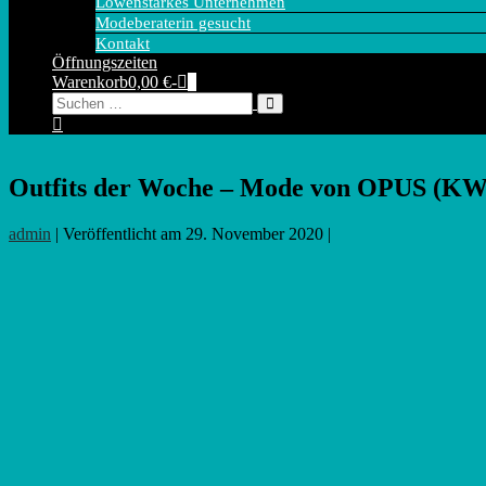
Löwenstarkes Unternehmen
Modeberaterin gesucht
Kontakt
Öffnungszeiten
Warenkorb
Elemente
Warenkorb
0,00 €
-
0
Suche-
Suche
im
Schalter
nach:
Warenkorb
Outfits der Woche – Mode von OPUS (KW
admin
|
Veröffentlicht am
29. November 2020
|