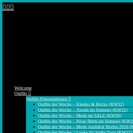
Zum
Inhalt
springen
Welcome
Outfits
Outfits-Präsentationen
Outfits der Woche – Kleider & Röcke (KW32)
Outfits der Woche – Trends im Sommer (KW31)
Outfits der Woche – Mode im SALE (KW30)
Outfits der Woche – Neue Shirts im Sommer (KW2
Outfits der Woche – Mode Ausblick Herbst 2026 
Outfits der Woche – Looks für heiße Tage (KW27)