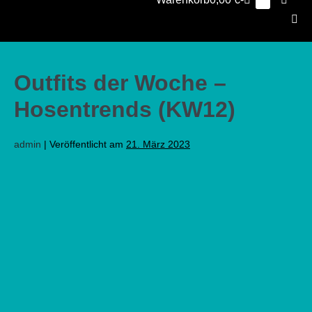
Elemente
0
im
Schalt
Warenkorb
Men
Scha
Outfits der Woche –
Hosentrends (KW12)
admin
|
Veröffentlicht am
21. März 2023