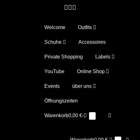
Zum
Inhalt
springen
Welcome
Outfits
Schuhe
Accessoires
Private Shopping
Labels
YouTube
Online Shop
Events
über uns
Öffnungszeiten
Warenkorb
Suche-
Warenkorb
0,00 €
-
Elemente
0
im
Schalter
Warenkorb
Warenkorb
Suche
Warenkorb
0,00 €
-