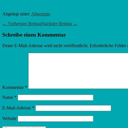
Abgelegt unter:
Allgemein
Beitragsnavigation
← Vorheriger Beitrag
Nächster Beitrag →
Schreibe einen Kommentar
Deine E-Mail-Adresse wird nicht veröffentlicht.
Erforderliche Felder 
Kommentar
*
Name
*
E-Mail-Adresse
*
Website