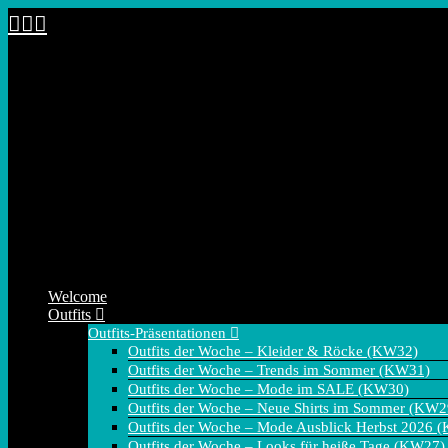
Zum
Inhalt
springen
Welcome
Outfits
Outfits-Präsentationen
Outfits der Woche – Kleider & Röcke (KW32)
Outfits der Woche – Trends im Sommer (KW31)
Outfits der Woche – Mode im SALE (KW30)
Outfits der Woche – Neue Shirts im Sommer (KW2
Outfits der Woche – Mode Ausblick Herbst 2026 
Outfits der Woche – Looks für heiße Tage (KW27)