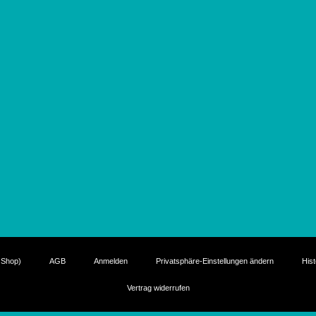
 Shop)
AGB
Anmelden
Privatsphäre-Einstellungen ändern
Hist
Vertrag widerrufen