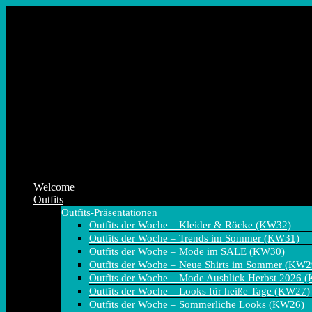
Zum
Inhalt
springen
Welcome
Outfits
Outfits-Präsentationen
Outfits der Woche – Kleider & Röcke (KW32)
Outfits der Woche – Trends im Sommer (KW31)
Outfits der Woche – Mode im SALE (KW30)
Outfits der Woche – Neue Shirts im Sommer (KW2
Outfits der Woche – Mode Ausblick Herbst 2026 
Outfits der Woche – Looks für heiße Tage (KW27)
Outfits der Woche – Sommerliche Looks (KW26)