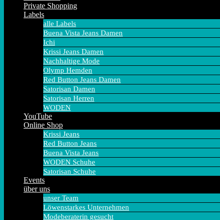
Private Shopping
Labels
alle Labels
Buena Vista Jeans Damen
Ichi
Krissi Jeans Damen
Nachhaltige Mode
Olymp Hemden
Red Button Jeans Damen
Satorisan Damen
Satorisan Herren
WODEN
YouTube
Online Shop
Krissi Jeans
Red Button Jeans
Buena Vista Jeans
WODEN Schuhe
Satorisan Schuhe
Events
über uns
unser Team
Löwenstarkes Unternehmen
Modeberaterin gesucht