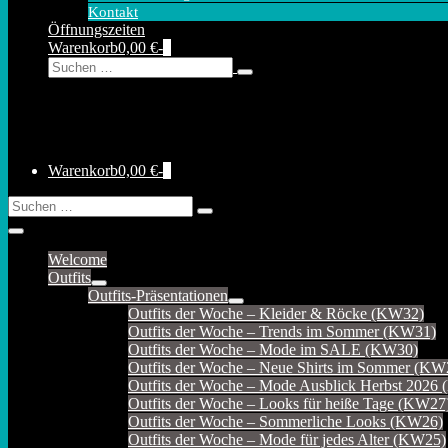
Kontakt
Öffnungszeiten
Warenkorb
Elemente
Warenkorb
0,00 €
-
0
Suche-
Suche
im
Schalter
nach:
Warenkorb
Warenkorb
Elemente
Warenkorb
0,00 €
-
0
im
Suche-
Suche
Warenkorb
Schalter
nach:
Menü-
Schalter
Welcome
Outfits
Menü-
Outfits-Präsentationen
Schalter
Menü-
Outfits der Woche – Kleider & Röcke (KW32)
Schalter
Outfits der Woche – Trends im Sommer (KW31)
Outfits der Woche – Mode im SALE (KW30)
Outfits der Woche – Neue Shirts im Sommer (KW
Outfits der Woche – Mode Ausblick Herbst 2026
Outfits der Woche – Looks für heiße Tage (KW27
Outfits der Woche – Sommerliche Looks (KW26)
Outfits der Woche – Mode für jedes Alter (KW25)