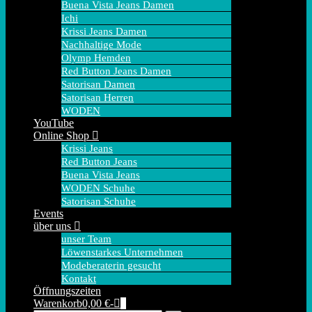
Buena Vista Jeans Damen
Ichi
Krissi Jeans Damen
Nachhaltige Mode
Olymp Hemden
Red Button Jeans Damen
Satorisan Damen
Satorisan Herren
WODEN
YouTube
Online Shop
Krissi Jeans
Red Button Jeans
Buena Vista Jeans
WODEN Schuhe
Satorisan Schuhe
Events
über uns
unser Team
Löwenstarkes Unternehmen
Modeberaterin gesucht
Kontakt
Öffnungszeiten
Warenkorb
Elemente
Warenkorb
0,00 €
-
0