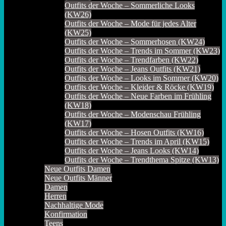
Outfits der Woche – Sommerliche Looks
(KW26)
Outfits der Woche – Mode für jedes Alter
(KW25)
Outfits der Woche – Sommerhosen (KW24)
Outfits der Woche – Trends im Sommer (KW23)
Outfits der Woche – Trendfarben (KW22)
Outfits der Woche – Jeans Outfits (KW21)
Outfits der Woche – Looks im Sommer (KW20)
Outfits der Woche – Kleider & Röcke (KW19)
Outfits der Woche – Neue Farben im Frühling
(KW18)
Outfits der Woche – Modenschau Frühling
(KW17)
Outfits der Woche – Hosen Outfits (KW16)
Outfits der Woche – Trends im April (KW15)
Outfits der Woche – Jeans Looks (KW14)
Outfits der Woche – Trendthema Spitze (KW13)
Neue Outfits Damen
Neue Outfits Männer
Damen
Herren
Nachhaltige Mode
Konfirmation
Teens