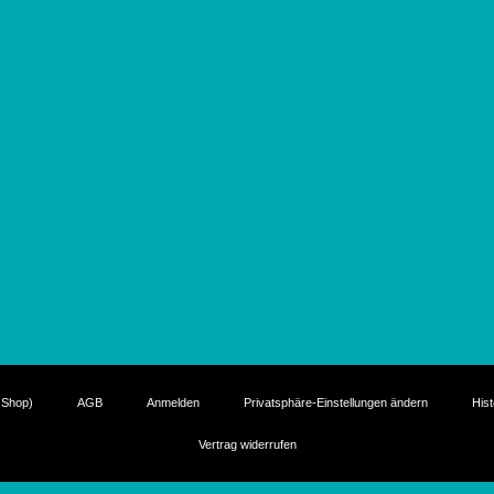
 Shop)
AGB
Anmelden
Privatsphäre-Einstellungen ändern
Hist
Vertrag widerrufen