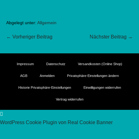
Abgelegt unter:
Allgemein
Beitragsnavigation
← Vorheriger Beitrag
Nächster Beitrag →
Impressum
Datenschutz
Versandkosten (Online Shop)
AGB
Anmelden
Privatsphäre-Einstellungen ändern
Historie Privatsphäre-Einstellungen
Einwilligungen widerrufen
Vertrag widerrufen
WordPress Cookie Plugin von Real Cookie Banner