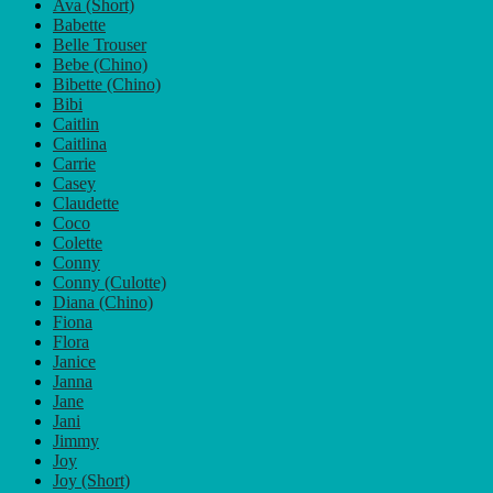
Ava (Short)
Optionen
Babette
können
Belle Trouser
auf
Bebe (Chino)
der
Bibette (Chino)
Produktseite
Bibi
gewählt
Caitlin
werden
Caitlina
Carrie
Casey
Claudette
Coco
Colette
Conny
Conny (Culotte)
Diana (Chino)
Fiona
Flora
Janice
Janna
Jane
Jani
Jimmy
Joy
Joy (Short)