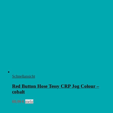
Schnellansicht
Red Button Hose Tessy CRP Jog Colour –
cobalt
Dieses
69,99
€
mehr
Produkt
weist