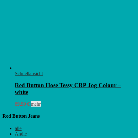
Schnellansicht
Red Button Hose Tessy CRP Jog Colour –
white
Dieses
69,99
€
mehr
Produkt
weist
Red Button Jeans
mehrere
Varianten
alle
auf.
Andie
Die