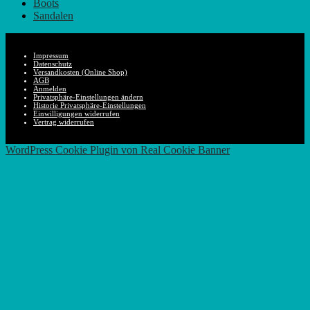
Boots
Sandalen
Impressum
Datenschutz
Versandkosten (Online Shop)
AGB
Anmelden
Privatsphäre-Einstellungen ändern
Historie Privatsphäre-Einstellungen
Einwilligungen widerrufen
Vertrag widerrufen
Nach
WordPress Cookie Plugin von Real Cookie Banner
oben