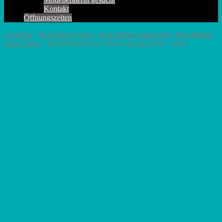
Kontakt
Öffnungszeiten
Startseite
/
Red Button Jeans
/
Red Button Jeans lang
/
Red Button
Jeans Tessy
/ Red Button Jeans Tessy crp jog color – pink