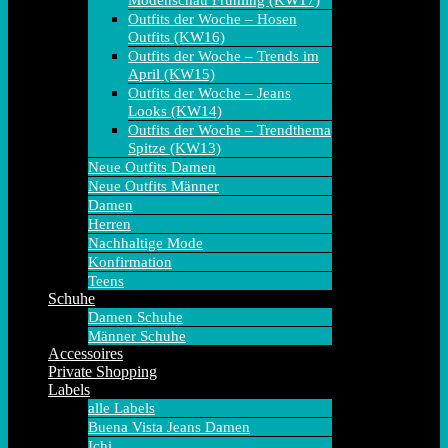
Modenschau Frühling (KW17)
Outfits der Woche – Hosen
Outfits (KW16)
Outfits der Woche – Trends im
April (KW15)
Outfits der Woche – Jeans
Looks (KW14)
Outfits der Woche – Trendthema
Spitze (KW13)
Neue Outfits Damen
Neue Outfits Männer
Damen
Herren
Nachhaltige Mode
Konfirmation
Teens
Schuhe
Damen Schuhe
Männer Schuhe
Accessoires
Private Shopping
Labels
alle Labels
Buena Vista Jeans Damen
Ichi