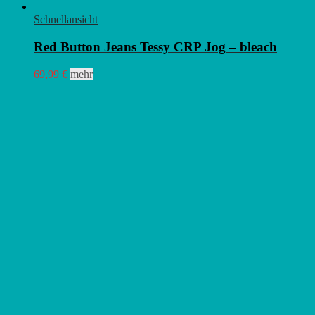
Schnellansicht
Red Button Jeans Tessy CRP Jog – bleach
Dieses
69,99
€
mehr
Produkt
weist
mehrere
Varianten
auf.
Die
Optionen
können
auf
der
Produktseite
gewählt
werden