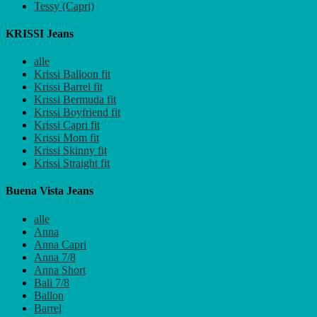
Tessy (Capri)
KRISSI Jeans
alle
Krissi Balloon fit
Krissi Barrel fit
Krissi Bermuda fit
Krissi Boyfriend fit
Krissi Capri fit
Krissi Mom fit
Krissi Skinny fit
Krissi Straight fit
Buena Vista Jeans
alle
Anna
Anna Capri
Anna 7/8
Anna Short
Bali 7/8
Ballon
Barrel