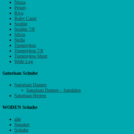
Nizza
Peggy
Riva
Ruby Capri
Sophie
Sophie 7/8
Silvia
Stella
Tummyless
Tummyless 7/8
Tummyless Short
Wide Leg
Satorisan Schuhe
Satorisan Damen
Satorisan Damen – Sandalen
Satorisan Herren
WODEN Schuhe
alle
Sneaker
Schuhe