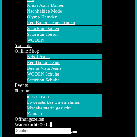
Krissi Jeans Damen
Nachhaltige Mode
Olymp Hemden
Red Button Jeans Damen
Satorisan Damen
Satorisan Herren
WODEN
YouTube
Online Shop
Krissi Jeans
Red Button Jeans
Buena Vista Jeans
WODEN Schuhe
Satorisan Schuhe
Events
über uns
unser Team
Löwenstarkes Unternehmen
Modeberaterin gesucht
Kontakt
Öffnungszeiten
Warenkorb
Elemente
Warenkorb
0,00 €
-
0
Suche-
Suche
im
Schalter
nach:
Warenkorb